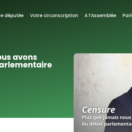
re députée
Votre circonscription
A l’Assemblée
Par
ous avons
parlementaire