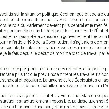
ssentis sur la situation politique, économique et sociale q
contradictions institutionnelles. Ainsi le scrutin majoritair
ors, le rôle du Parlement devient plus central et je m’en fél
r pour améliorer un budget pour les finances de l’État et l
lles je n’ai pas voté la censure du gouvernement Lecornu I
rir à l’article 49.3 de la Constitution, il s’agit alors de me
tice sociale, fiscale et climatique avec des mesures concr
e je le fais depuis le début de mon mandat. Ce travail parl
s ont été pris pour la réforme des retraites et je pense pa
a retraite plus tôt que prévu, notamment les travailleurs conc
t syndical et populaire. La gauche et les Écologistes en app
endre le relai de cette bataille qui s’ouvre de nouveau à l
ement du changement. Toutefois, Emmanuel Macron se pos
titution est actuellement impossible. La dissolution ne r
r à ses fonctions d’une part, et ne règlera pas la nécessité