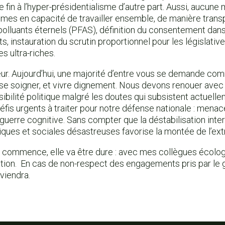
e fin à l’hyper-présidentialisme d’autre part. Aussi, aucune 
mes en capacité de travailler ensemble, de manière transp
polluants éternels (PFAS), définition du consentement dan
ts, instauration du scrutin proportionnel pour les législativ
s ultra-riches.
ur. Aujourd’hui, une majorité d’entre vous se demande com
r, se soigner, et vivre dignement. Nous devons renouer avec
visibilité politique malgré les doutes qui subsistent actuell
s urgents à traiter pour notre défense nationale : menac
guerre cognitive. Sans compter que la déstabilisation inte
iques et sociales désastreuses favorise la montée de l’ext
s commence, elle va être dure : avec mes collègues écologi
tion. En cas de non-respect des engagements pris par le 
viendra.