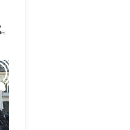
n
 des