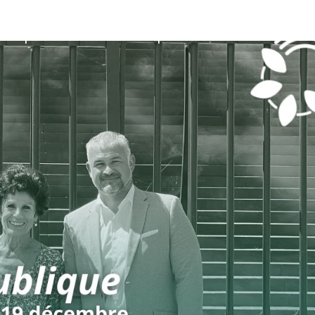
re députée
Votre circonscription
A l’Assemblée
Par