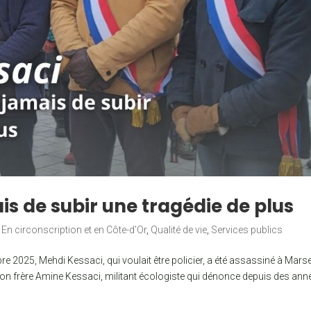
is de subir une tragédie de plus
,
En circonscription et en Côte-d'Or
,
Qualité de vie
,
Services publics
25, Mehdi Kessaci, qui voulait être policier, a été assassiné à Marsei
 son frère Amine Kessaci, militant écologiste qui dénonce depuis des ann