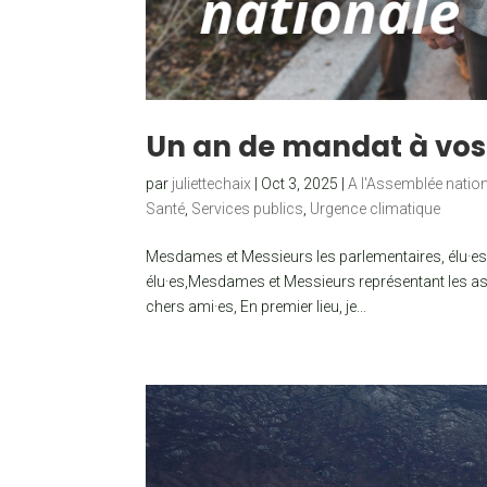
Un an de mandat à vos 
par
juliettechaix
|
Oct 3, 2025
|
A l'Assemblée natio
Santé
,
Services publics
,
Urgence climatique
Mesdames et Messieurs les parlementaires, élu·e
élu·es,Mesdames et Messieurs représentant les a
chers ami·es, En premier lieu, je...