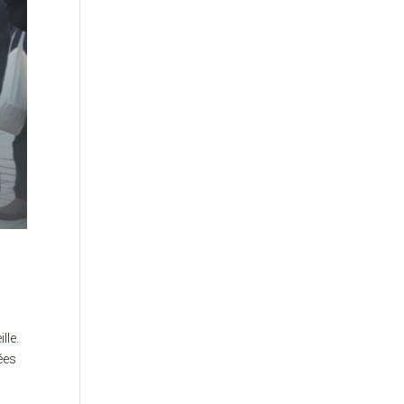
lle.
ées